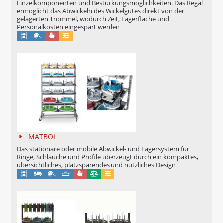
Einzelkomponenten und Bestückungsmöglichkeiten. Das Regal
TROMBULLY
ermöglicht das Abwickeln des Wickelgutes direkt von der
gelagerten Trommel, wodurch Zeit, Lagerfläche und
Personalkosten eingespart werden
MATIS - MANUELLE SCHNEIDEINHEIT
Manuell
Konfigurierbar
MATIS - PNEUMATISCHE SCHNEIDEINHEIT
MATIS - HYDRAULISCHE SCHNEIDEINHEIT
TROMMELBESTÜCKUNGSPLATTFORM
TROMSTOP für Hubgeräte
TROMPLAT 1000 / 2500 für Gabelstapler
MATBOI
Das stationäre oder mobile Abwickel- und Lagersystem für
RAPID - WICKELKÖPFE / WICKELACHSEN
Ringe, Schläuche und Profile überzeugt durch ein kompaktes,
übersichtliches, platzsparendes und nützliches Design
EIN- UND AUSLAUFROLLENKÄFIGE
Manuell
Eichung möglich
Konfigurierbar
ABBINDEGERÄTE
AUTOBIND Kunststoffband