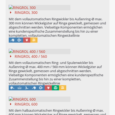
RINGROL 300
Mit dem vollautomatischen Ringwickler bis Außenring-Ø max.
300 mm können Wickelgüter auf Ringe gewickelt, gemessen und
abgeschnitten werden. Vielseitige Komponenten ermöglichen
eine kundenspezifische Zusammenstellung bis hin zu einer
kompletten, vollautomatischen Ringwickellinie
Maschinell
Konfigurierbar
RINGROL 400 / 560
Mit dem vollautomatischen Ring- und Spulenwickler bis
Außenring-Ø max. 400 mm / 560 mm können Wickelgüter auf
Ringe gewickelt, gemessen und abgeschnitten werden.
Vielseitige Komponenten ermöglichen eine kundenspezifische
Zusammenstellung bis hin zu einer kompletten,
vollautomatischen Ringwickellinie
Maschinell
Eichung möglich
Konfigurierbar
RINGROL 600
Mit dem halbautomatischen Ringwickler bis Außenring-Ø max.
600 mm können Wickelgüter auf Ringe gewickelt, gemessen und