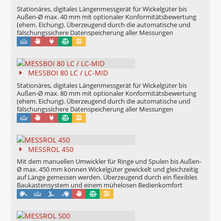
Stationäres, digitales Längenmessgerät für Wickelgüter bis
Außen-Ø max. 40 mm mit optionaler Konformitätsbewertung
(ehem. Eichung). Überzeugend durch die automatische und
fälschungssichere Datenspeicherung aller Messungen
Manuell
Maschinell
Eichung möglich
Konfigurierbar
MESSBOI 80 LC / LC-MID
Stationäres, digitales Längenmessgerät für Wickelgüter bis
Außen-Ø max. 80 mm mit optionaler Konformitätsbewertung
(ehem. Eichung). Überzeugend durch die automatische und
fälschungssichere Datenspeicherung aller Messungen
Manuell
Maschinell
Eichung möglich
Konfigurierbar
MESSROL 450
Mit dem manuellen Umwickler für Ringe und Spulen bis Außen-
Ø max. 450 mm können Wickelgüter gewickelt und gleichzeitig
auf Länge gemessen werden. Überzeugend durch ein flexibles
Baukastensystem und einem mühelosen Bedienkomfort
Manuell
Eichung möglich
Konfigurierbar