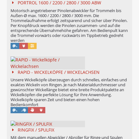
PORTROL 1600 / 2200 / 2800 / 3000 ABW
Motorisch angetriebener Pinolenabwickler für Trommeln bis
Außen-Ø max. 1600 / 2200 / 2800 / 3000 mm. Die
Trommelaufnahme erfolgt zeitsparend und sicher über Pinolen.
Per Knopfdruck werden die Pinolen zusammen- und auf die
entsprechende Übernahmehöhe gefahren. Am Bedienpult kann
die Trommel vorwärts oder rückwärts im Tippbetrieb gedreht
werden
Maschinell
Konfigurierbar
RAPID - WICKELKÖPFE / WICKELACHSEN
Unsere Wickelköpfe überzeugen durch schnelles, einfaches und
exaktes Wickeln von Ringen. Je nach Materialdurchmesser und
gewünschter Wickellänge bietet eine breite Produktpalette an
Wickelköpfen die perfekte Lösung für Ihre Anwendung.
Wickelköpfe sparen Zeit und bieten einen hohen
Bedienkomfort
Manuell
Maschinell
RINGFIX / SPULFIX
Mit dem manuellen Abwickler / Abroller für Ringe und Spulen