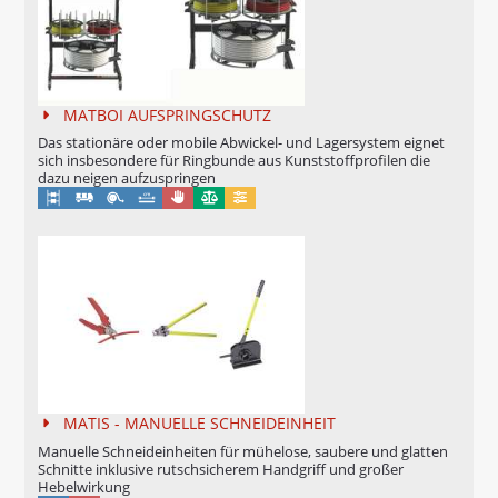
AUTOBIND Elastikschnur
BE- UND ENTLADEHILFE FÜR TROMMELN
MATBOI AUFSPRINGSCHUTZ
Das stationäre oder mobile Abwickel- und Lagersystem eignet
sich insbesondere für Ringbunde aus Kunststoffprofilen die
dazu neigen aufzuspringen
Manuell
Eichung möglich
Konfigurierbar
MATIS - MANUELLE SCHNEIDEINHEIT
Manuelle Schneideinheiten für mühelose, saubere und glatten
Schnitte inklusive rutschsicherem Handgriff und großer
Hebelwirkung