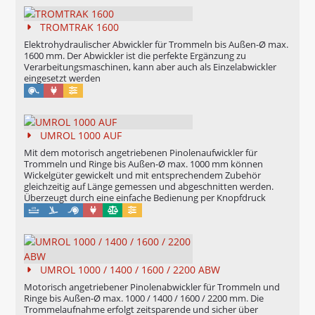
TROMTRAK 1600
Elektrohydraulischer Abwickler für Trommeln bis Außen-Ø max.
1600 mm. Der Abwickler ist die perfekte Ergänzung zu
Verarbeitungsmaschinen, kann aber auch als Einzelabwickler
eingesetzt werden
Maschinell
Konfigurierbar
UMROL 1000 AUF
Mit dem motorisch angetriebenen Pinolenaufwickler für
Trommeln und Ringe bis Außen-Ø max. 1000 mm können
Wickelgüter gewickelt und mit entsprechendem Zubehör
gleichzeitig auf Länge gemessen und abgeschnitten werden.
Überzeugt durch eine einfache Bedienung per Knopfdruck
Maschinell
Eichung möglich
Konfigurierbar
UMROL 1000 / 1400 / 1600 / 2200 ABW
Motorisch angetriebener Pinolenabwickler für Trommeln und
Ringe bis Außen-Ø max. 1000 / 1400 / 1600 / 2200 mm. Die
Trommelaufnahme erfolgt zeitsparende und sicher über