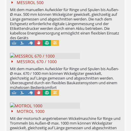
MESSROL 500
Mit dem manuellen Aufwickler für Ringe und Spulen bis Außen-
Ø max. 500 mm können Wickelgüter gewickelt, gleichzeitig auf
Länge gemessen und abgeschnitten werden. Die nach dem
Eichgesetz erforderliche digitale Längenmessung und der
Etikettendrucker werden durch einen Akku betrieben. Die
kabellose Energieversorgung ermöglicht einen flexiblen Einsatz
des Geräts
Manuell
Eichung möglich
Konfigurierbar
MESSROL 670 / 1000
Mit dem manuellen Aufwickler für Ringe und Spulen bis Außen-
Ø max. 670 / 1000 mm können Wickelgüter gewickelt,
gleichzeitig auf Länge gemessen und abgeschnitten werden.
Überzeugend durch ein flexibles Baukastensystem und einem
mühelosen Bedienkomfort
Manuell
Eichung möglich
Konfigurierbar
MOTROL 1000
Mit der motorisch angetriebenen Wickelmaschine für Ringe und
Trommeln bis Außen-Ø max. 1000 mm können Wickelgüter
gewickelt, gleichzeitig auf Länge gemessen und abgeschnitten