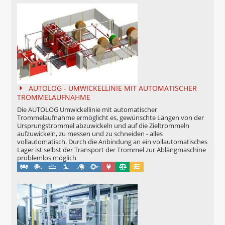
PINOLENABWICKLER FÜR TROMMELN
UMROL 1000 / 1400 / 1600 / 2200 ABW
PORTROL 1000 / 1400 ABW
PORTROL 1600 / 2200 / 2800 / 3000 ABW
TROMMELABWICKLER
AUTOLOG - UMWICKELLINIE MIT AUTOMATISCHER
TROMMELAUFNAHME
TROMPIN 800 / 1250
Die AUTOLOG Umwickellinie mit automatischer
Trommelaufnahme ermöglicht es, gewünschte Längen von der
TROMTRAK 1250 MOT
Ursprungstrommel abzuwickeln und auf die Zieltrommeln
aufzuwickeln, zu messen und zu schneiden - alles
TROMTRAK 1600
vollautomatisch. Durch die Anbindung an ein vollautomatisches
Lager ist selbst der Transport der Trommel zur Ablängmaschine
TROMROL 2500
problemlos möglich
Maschinell
Eichung möglich
Konfigurierbar
RING- UND SPULENABWICKLER
SPULFIX 480
KABELSIGNIERUNG