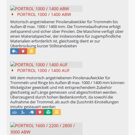
PORTROL 1000 / 1400 ABW
Motorisch angetriebener Pinolenabwickler für Trommeln bis
Außen-Ø max. 1000 / 1400 mm. Die Trommelaufnahme erfolgt
zeitsparend und sicher über Pinolen. Die Maschine verfügt über
einen Materialspeicher, der insbesondere für zugempfindliche
Materialien erforderlich ist, gleichzeitig dient er zur
Überbrückung kurzer Stillstandzeiten
Maschinell
Konfigurierbar
PORTROL 1000 / 1400 AUF
Mit dem motorisch angetriebenen Pinolenaufwickler für
Trommeln und Ringe bis Außen-Ø max. 1000 / 1400 mm können
Wickelgüter gewickelt und mit entsprechendem Zubehör
gleichzeitig auf Länge gemessen und abgeschnitten werden.
Überzeugend durch hohen Bedienkomfort, da sowohl die
Aufnahme der Trommel, als auch die Zuschnitt-Einstellungen
intuitiv gesteuert werden
Maschinell
Eichung möglich
Konfigurierbar