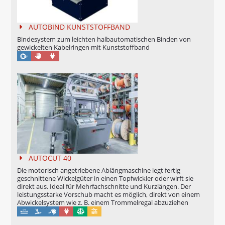
MOTROL 800
MOTROL 1000
AUTOBIND KUNSTSTOFFBAND
Bindesystem zum leichten halbautomatischen Binden von
RINGWICKLER / ROHRAUFWICKLER
gewickelten Kabelringen mit Kunststoffband
Manuell
Maschinell
RINGROL 300
RINGROL 400 / 560
RINGROL 600
RINGROL 800
RINGROL 1200
PINOLENAUFWICKLER FÜR RINGE UND
AUTOCUT 40
TROMMELN
Die motorisch angetriebene Ablängmaschine legt fertig
geschnittene Wickelgüter in einen Topfwickler oder wirft sie
UMROL 1000 AUF
direkt aus. Ideal für Mehrfachschnitte und Kurzlängen. Der
leistungsstarke Vorschub macht es möglich, direkt von einem
UMROL 1400 / 1600 / 2200 AUF
Abwickelsystem wie z. B. einem Trommelregal abzuziehen
Maschinell
Eichung möglich
Konfigurierbar
PORTROL 1000 / 1400 AUF