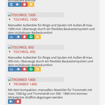
einstellbare Bremse
Manuell
Konfigurierbar
TISCHROL 1000
Manueller Aufwickler für Ringe und Spulen mit Außen-Ø max.
1000 mm. Überzeugt durch ein flexibles Baukastensystem und
dem mühelosen Bedienkomfort
Manuell
Eichung möglich
Konfigurierbar
TISCHROL 450
Manueller Aufwickler für Ringe und Spulen mit Außen-Ø max.
450 mm. Überzeugt durch ein flexibles Baukastensystem und
dem mühelosen Bedienkomfort
Manuell
Eichung möglich
Konfigurierbar
TROMBOI 1400
Mit dem kompakten, manuellen Abwickler für Trommeln mit
max. 1500 kg und Trommel-Ø von 500 - 1800 mm können
Wickelgüter drallfrei abgezogen werden
Manuell