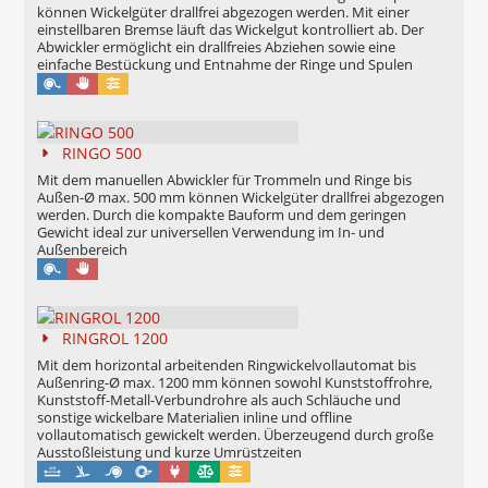
können Wickelgüter drallfrei abgezogen werden. Mit einer
einstellbaren Bremse läuft das Wickelgut kontrolliert ab. Der
Abwickler ermöglicht ein drallfreies Abziehen sowie eine
einfache Bestückung und Entnahme der Ringe und Spulen
Manuell
Konfigurierbar
RINGO 500
Mit dem manuellen Abwickler für Trommeln und Ringe bis
Außen-Ø max. 500 mm können Wickelgüter drallfrei abgezogen
werden. Durch die kompakte Bauform und dem geringen
Gewicht ideal zur universellen Verwendung im In- und
Außenbereich
Manuell
RINGROL 1200
Mit dem horizontal arbeitenden Ringwickelvollautomat bis
Außenring-Ø max. 1200 mm können sowohl Kunststoffrohre,
Kunststoff-Metall-Verbundrohre als auch Schläuche und
sonstige wickelbare Materialien inline und offline
vollautomatisch gewickelt werden. Überzeugend durch große
Ausstoßleistung und kurze Umrüstzeiten
Maschinell
Eichung möglich
Konfigurierbar