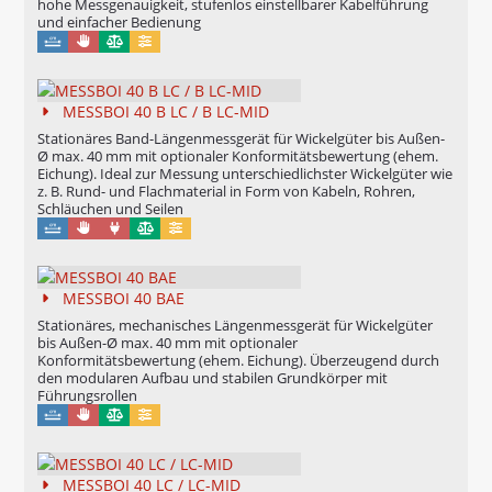
hohe Messgenauigkeit, stufenlos einstellbarer Kabelführung
und einfacher Bedienung
Manuell
Eichung möglich
Konfigurierbar
MESSBOI 40 B LC / B LC-MID
Stationäres Band-Längenmessgerät für Wickelgüter bis Außen-
Ø max. 40 mm mit optionaler Konformitätsbewertung (ehem.
Eichung). Ideal zur Messung unterschiedlichster Wickelgüter wie
z. B. Rund- und Flachmaterial in Form von Kabeln, Rohren,
Schläuchen und Seilen
Manuell
Maschinell
Eichung möglich
Konfigurierbar
MESSBOI 40 BAE
Stationäres, mechanisches Längenmessgerät für Wickelgüter
bis Außen-Ø max. 40 mm mit optionaler
Konformitätsbewertung (ehem. Eichung). Überzeugend durch
den modularen Aufbau und stabilen Grundkörper mit
Führungsrollen
Manuell
Eichung möglich
Konfigurierbar
MESSBOI 40 LC / LC-MID