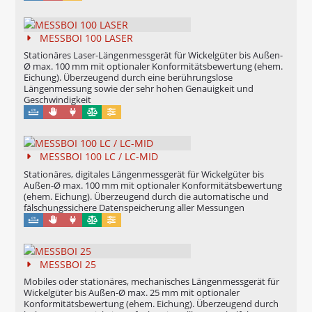
MESSBOI 100 LASER
Stationäres Laser-Längenmessgerät für Wickelgüter bis Außen-
Ø max. 100 mm mit optionaler Konformitätsbewertung (ehem.
Eichung). Überzeugend durch eine berührungslose
Längenmessung sowie der sehr hohen Genauigkeit und
Geschwindigkeit
Manuell
Maschinell
Eichung möglich
Konfigurierbar
MESSBOI 100 LC / LC-MID
Stationäres, digitales Längenmessgerät für Wickelgüter bis
Außen-Ø max. 100 mm mit optionaler Konformitätsbewertung
(ehem. Eichung). Überzeugend durch die automatische und
fälschungssichere Datenspeicherung aller Messungen
Manuell
Maschinell
Eichung möglich
Konfigurierbar
MESSBOI 25
Mobiles oder stationäres, mechanisches Längenmessgerät für
Wickelgüter bis Außen-Ø max. 25 mm mit optionaler
Konformitätsbewertung (ehem. Eichung). Überzeugend durch