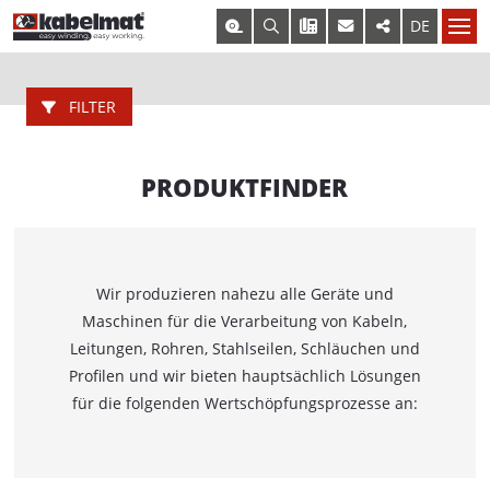
+49 7443 9670-0
EN
DE
– BITTE WÄHLEN –
KONTAKTFORMULAR
RING- UND SPULENAUFWICKLER
ZU DEN ABTEILUNGEN
ZU DEN ABTEILUNGEN
MESSROL 450
FILTER
ZUR PRODUKTÜBERSICHT
MESSROL 500
MESSROL 670 / 1000
PRODUKTFINDER
TISCHROL 450
TISCHROL 1000
RING- UND SPULENABWICKLER
Wir produzieren nahezu alle Geräte und
Maschinen für die Verarbeitung von Kabeln,
RINGFIX / SPULFIX
Leitungen, Rohren, Stahlseilen, Schläuchen und
KOMBITRAK 800
Profilen und wir bieten hauptsächlich Lösungen
für die folgenden Wertschöpfungsprozesse an:
RINGO 500
TROMMELABWICKLER