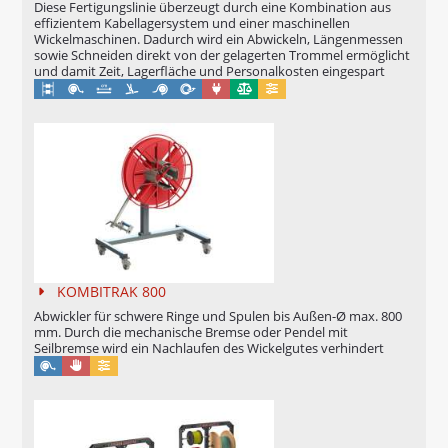
KABELTROMMELLAGER- UND
Diese Fertigungslinie überzeugt durch eine Kombination aus
ABWICKELSYSTEM MIT
effizientem Kabellagersystem und einer maschinellen
Wickelmaschinen. Dadurch wird ein Abwickeln, Längenmessen
UMWICKELMASCHINEN
sowie Schneiden direkt von der gelagerten Trommel ermöglicht
und damit Zeit, Lagerfläche und Personalkosten eingespart
Maschinell
Eichung möglich
Konfigurierbar
DOPPELRING- UND
SPULENAUFWICKELLINIE
RINGWICKEL- UND ABBINDELINIE
LÄNGENMESSGERÄTE
MESSBOI 10
MESSBOI 25
KOMBITRAK 800
MESSBOI 40 B LC / B LC-MID
Abwickler für schwere Ringe und Spulen bis Außen-Ø max. 800
mm. Durch die mechanische Bremse oder Pendel mit
MESSBOI 40 BAE
Seilbremse wird ein Nachlaufen des Wickelgutes verhindert
Manuell
Konfigurierbar
MESSBOI 40 LC / LC-MID
MESSBOI 80 LC / LC-MID
MESSBOI 100 LC / LC-MID