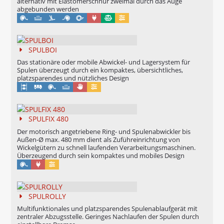
alternativ mit Elastomerschnur zweimal durch das Auge
abgebunden werden
Maschinell
Eichung möglich
Konfigurierbar
SPULBOI
Das stationäre oder mobile Abwickel- und Lagersystem für
Spulen überzeugt durch ein kompaktes, übersichtliches,
platzsparendes und nützliches Design
Manuell
Konfigurierbar
SPULFIX 480
Der motorisch angetriebene Ring- und Spulenabwickler bis
Außen-Ø max. 480 mm dient als Zuführeinrichtung von
Wickelgütern zu schnell laufenden Verarbeitungsmaschinen.
Überzeugend durch sein kompaktes und mobiles Design
Maschinell
Konfigurierbar
SPULROLLY
Multifunktionales und platzsparendes Spulenablaufgerät mit
zentraler Abzugsstelle. Geringes Nachlaufen der Spulen durch