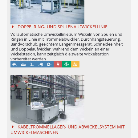
SIGNOMAT
SPEICHER / TÄNZER
DOPPELRING- UND SPULENAUFWICKELLINIE
ACUMATIC
Vollautomatische Umwickellinie zum Wickeln von Spulen und
Ringen in Linie mit Trommelabwickler, Durchhangsteuerung,
Bandvorschub, geeichtem Längenmessgerät, Schneideeinheit
VORSCHÜBE
und Doppelaufwickler. Während dem Wickeln an einer
Wickelstation, kann zeitgleich die zweite Wickelstation
AUTOFEED - Bandvorschub
vorbereitet werden
Maschinell
Eichung möglich
Konfigurierbar
ROLFEED - Rollenvorschub
AUTOLOG - UMWICKELLINIE MIT
AUTOMATISCHER TROMMELAUFNAHME
PORTROL - UMWICKELLINIE IM
SCHWERLASTBEREICH
UMWICKELMASCHINEN IN LINIE
KABELTROMMELLAGER- UND ABWICKELSYSTEM MIT
UMWICKELMASCHINEN