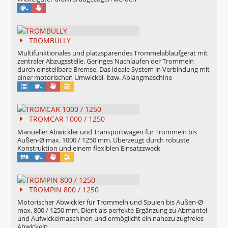
Manuell
TROMBULLY
Multifunktionales und platzsparendes Trommelablaufgerät mit
zentraler Abzugsstelle. Geringes Nachlaufen der Trommeln
durch einstellbare Bremse. Das ideale System in Verbindung mit
einer motorischen Umwickel- bzw. Ablängmaschine
Manuell
Konfigurierbar
TROMCAR 1000 / 1250
Manueller Abwickler und Transportwagen für Trommeln bis
Außen-Ø max. 1000 / 1250 mm. Überzeugt durch robuste
Konstruktion und einem flexiblen Einsatzzweck
Manuell
Konfigurierbar
TROMPIN 800 / 1250
Motorischer Abwickler für Trommeln und Spulen bis Außen-Ø
max. 800 / 1250 mm. Dient als perfekte Ergänzung zu Abmantel-
und Aufwickelmaschinen und ermöglicht ein nahezu zugfreies
Abwickeln