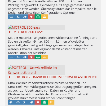
Ringe und Spulen bis Außen-Ø max. 800 mm können
Wickelgüter gewickelt, gleichzeitig auf Länge gemessen und
abgeschnitten werden. Überzeugt durch das kompakte, mobile
Design und vielseitigen Konfigurations-Optionen
Maschinell
Eichung möglich
Konfigurierbar
MOTROL 800 EASY
Mit der motorisch angetriebenen Wickelmaschine für Ringe und
Spulen bis Außen-Ø max. 800 mm können Wickelgüter
gewickelt, gleichzeitig auf Länge gemessen und abgeschnitten
werden. Cleveres Einstiegsmodell mit kostenoptimierter
Konstruktion der Maschine
Maschinell
Eichung möglich
Konfigurierbar
PORTROL - UMWICKELLINIE IM SCHWERLASTBEREICH
Umwickellinie im Schwerlastbereich zum Schneiden und
Umwickeln von Wickelgütern zur Übertragung großer Energien,
als auch zur Übertragung von Daten im Kupfer- und
Glasfaserbereich. Ideal für den Einsatz von Trommeln mit
großem Durchmesser und großer Schnittlängen
Maschinell
Eichung möglich
Konfigurierbar