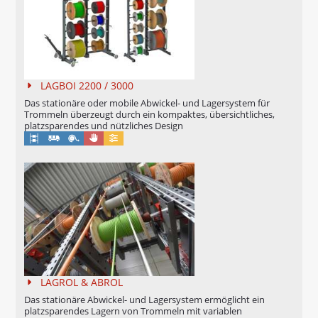
MESSBOI 100 LASER
KONFORMITÄTSBEWERTUNG FÜR
LÄNGENMESSGERÄTE
LAGBOI 2200 / 3000
LAGERSYSTEME FÜR KABELRINGE,
Das stationäre oder mobile Abwickel- und Lagersystem für
SCHLÄUCHE UND PROFILE
Trommeln überzeugt durch ein kompaktes, übersichtliches,
platzsparendes und nützliches Design
Manuell
Konfigurierbar
MATBOI
LAGERSYSTEME FÜR KABELSPULEN
SPULBOI
SPULROLLY
KABELTROMMELREGALE
LAGBOI 2200 / 3000
LAGROL & ABROL
Das stationäre Abwickel- und Lagersystem ermöglicht ein
LAGROL & ABROL
platzsparendes Lagern von Trommeln mit variablen