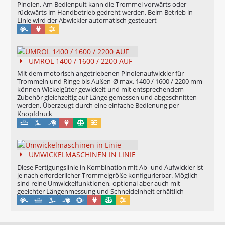
Pinolen. Am Bedienpult kann die Trommel vorwärts oder
rückwärts im Handbetrieb gedreht werden. Beim Betrieb in
Linie wird der Abwickler automatisch gesteuert
Maschinell
Konfigurierbar
UMROL 1400 / 1600 / 2200 AUF
Mit dem motorisch angetriebenen Pinolenaufwickler für
Trommeln und Ringe bis Außen-Ø max. 1400 / 1600 / 2200 mm
können Wickelgüter gewickelt und mit entsprechendem
Zubehör gleichzeitig auf Länge gemessen und abgeschnitten
werden. Überzeugt durch eine einfache Bedienung per
Knopfdruck
Maschinell
Eichung möglich
Konfigurierbar
UMWICKELMASCHINEN IN LINIE
Diese Fertigungslinie in Kombination mit Ab- und Aufwickler ist
je nach erforderlicher Trommelgröße konfigurierbar. Möglich
sind reine Umwickelfunktionen, optional aber auch mit
geeichter Längenmessung und Schneideinheit erhältlich
Maschinell
Eichung möglich
Konfigurierbar