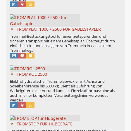
Maschinell
Konfigurierbar
TROMPLAT 1000 / 2500 FÜR GABELSTAPLER
Trommel-Bestückungstool für einen zeitsparenden und
sicheren Transport mit einem Gabelstapler. Überzeugt durch
einfaches ein- und auslagern von Trommeln in / aus einem
Trommelregal
Manuell
Konfigurierbar
TROMROL 2500
Elektrohydraulischer Trommelabwickler mit Achse und
Scheibenbremse bis 5000 kg. Dient als Zuführung von
Wickelgütern aller Art und kann als Einzelzuführmaschine als
auch in einer kompletten Verarbeitungslinien verwendet
werden
Maschinell
Konfigurierbar
TROMSTOP FÜR HUBGERÄTE