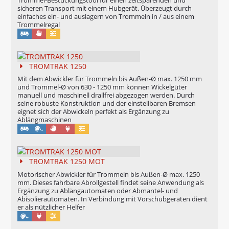
Trommel-Bestückungstool für einen zeitsparenden und
sicheren Transport mit einem Hubgerät. Überzeugt durch
einfaches ein- und auslagern von Trommeln in / aus einem
Trommelregal
Manuell
Konfigurierbar
TROMTRAK 1250
Mit dem Abwickler für Trommeln bis Außen-Ø max. 1250 mm
und Trommel-Ø von 630 - 1250 mm können Wickelgüter
manuell und maschinell drallfrei abgezogen werden. Durch
seine robuste Konstruktion und der einstellbaren Bremsen
eignet sich der Abwickeln perfekt als Ergänzung zu
Ablängmaschinen
Manuell
Maschinell
Konfigurierbar
TROMTRAK 1250 MOT
Motorischer Abwickler für Trommeln bis Außen-Ø max. 1250
mm. Dieses fahrbare Abrollgestell findet seine Anwendung als
Ergänzung zu Ablängautomaten oder Abmantel- und
Abisolierautomaten. In Verbindung mit Vorschubgeräten dient
er als nützlicher Helfer
Maschinell
Konfigurierbar