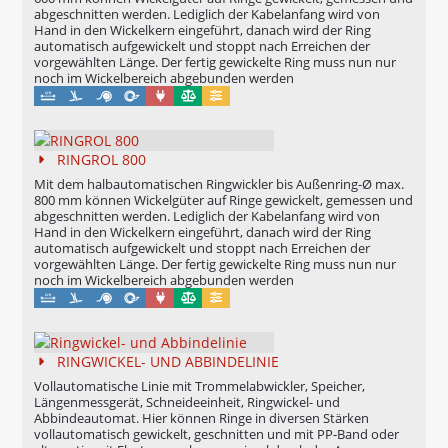
abgeschnitten werden. Lediglich der Kabelanfang wird von
Hand in den Wickelkern eingeführt, danach wird der Ring
automatisch aufgewickelt und stoppt nach Erreichen der
vorgewählten Länge. Der fertig gewickelte Ring muss nun nur
noch im Wickelbereich abgebunden werden
Maschinell
Eichung möglich
Konfigurierbar
RINGROL 800
Mit dem halbautomatischen Ringwickler bis Außenring-Ø max.
800 mm können Wickelgüter auf Ringe gewickelt, gemessen und
abgeschnitten werden. Lediglich der Kabelanfang wird von
Hand in den Wickelkern eingeführt, danach wird der Ring
automatisch aufgewickelt und stoppt nach Erreichen der
vorgewählten Länge. Der fertig gewickelte Ring muss nun nur
noch im Wickelbereich abgebunden werden
Maschinell
Eichung möglich
Konfigurierbar
RINGWICKEL- UND ABBINDELINIE
Vollautomatische Linie mit Trommelabwickler, Speicher,
Längenmessgerät, Schneideeinheit, Ringwickel- und
Abbindeautomat. Hier können Ringe in diversen Stärken
vollautomatisch gewickelt, geschnitten und mit PP-Band oder