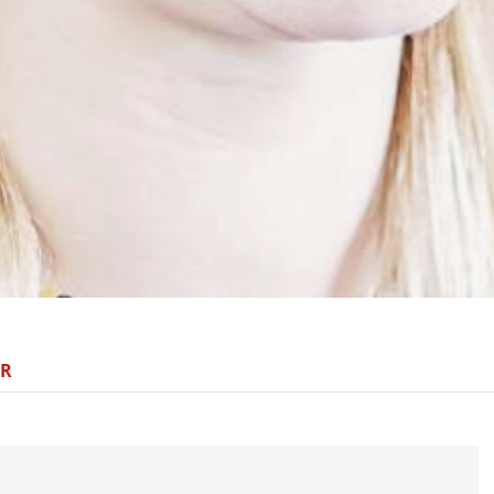
 easy
0
00
R / ROHRAUFWICKLER
0
 / 560
0
0
00
ER
WICKLER FÜR RINGE UND TROMMELN
 AUF
/ 1600 / 2200 AUF