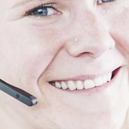
0
0
00
0 / 9-14
03
250
0 / 1250
CHINEN
LEN UND TROMMELAUFWICKLER
0