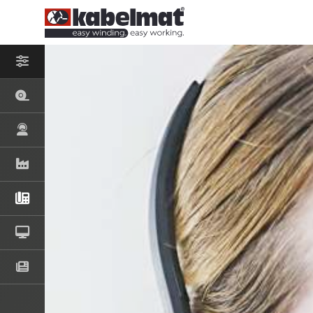
– BITTE WÄHLEN
RING- UND 
MESSROL 45
MESSROL 50
MESSROL 670
TISCHROL 4
TISCHROL 1
RING- UND 
RINGFIX / SP
KOMBITRAK 
RINGO 500
TROMMELAB