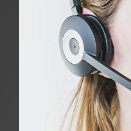
TROMBOI 50
TROMBOI 80
TROMBOI 14
TROMBOI 7-1
TROMBOI 20
TROMTRAK 1
TROMCAR 100
ABLÄNGMAS
AUTOCUT 40
RING-, SPU
MOTROL 50