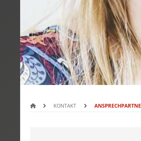
MOTROL 800
MOTROL 80
MOTROL 10
RINGWICKLE
RINGROL 30
RINGROL 400
RINGROL 60
RINGROL 80
RINGROL 12
KONTAKT
ANSPRECHPARTN
PINOLENAUF
UMROL 1000
UMROL 1400 