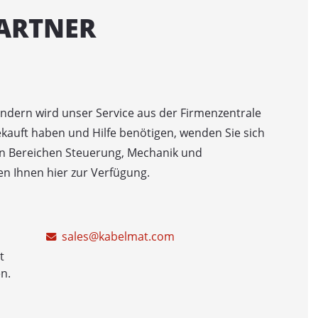
0 / 1400 AUF
ARTNER
WICKLER FÜR TROMMELN
/ 1400 / 1600 / 2200 ABW
00 / 1400 ABW
dern wird unser Service aus der Firmenzentrale
0 / 2200 / 2800 / 3000 ABW
ekauft haben und Hilfe benötigen, wenden Sie sich
den Bereichen Steuerung, Mechanik und
WICKLER
en Ihnen hier zur Verfügung.
 / 1250
1250 MOT
sales@kabelmat.com
600
t
500
n.
SPULENABWICKLER