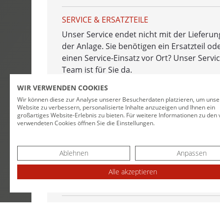
SPULFIX 480
SERVICE & ERSATZTEILE
KABELSIGNI
Unser Service endet nicht mit der Lieferun
der Anlage. Sie benötigen ein Ersatzteil od
SIGNOMAT
einen Service-Einsatz vor Ort? Unser Servic
Team ist für Sie da.
SPEICHER / 
WIR VERWENDEN COOKIES
EINKAUF
ACUMATIC
Wir können diese zur Analyse unserer Besucherdaten platzieren, um unse
Website zu verbessern, personalisierte Inhalte anzuzeigen und Ihnen ein
großartiges Website-Erlebnis zu bieten. Für weitere Informationen zu den
VORSCHÜBE
verwendeten Cookies öffnen Sie die Einstellungen.
KONSTRUKTION
AUTOFEED -
MARKETING
Ablehnen
Anpassen
ROLFEED - R
Alle akzeptieren
VERSAND & LAGER
AUTOLOG - 
PORTROL - 
BUCHHALTUNG