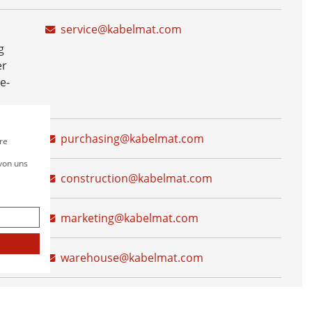
service@kabelmat.com
ERUNG
g
er
e-
TÄNZER
purchasing@kabelmat.com
re
 von uns
construction@kabelmat.com
 Bandvorschub
marketing@kabelmat.com
ollenvorschub
warehouse@kabelmat.com
UMWICKELLINIE MIT AUTOMATISCHER TROMMELAUF
UMWICKELLINIE IM SCHWERLASTBEREICH
accounting@kabelmat.com