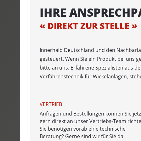
PORTROL 100
IHRE ANSPRECHP
PINOLENAB
DIREKT ZUR STELLE
UMROL 1000 
PORTROL 10
Innerhalb Deutschland und den Nachbarlän
PORTROL 160
gesteuert. Wenn Sie ein Produkt bei uns g
bitte an uns. Erfahrene Spezialisten aus 
TROMMELAB
Verfahrenstechnik für Wickelanlagen, steh
TROMPIN 800
TROMTRAK 
VERTRIEB
TROMTRAK 1
Anfragen und Bestellungen können Sie jetz
TROMROL 2
gern direkt an unser Vertriebs-Team richte
Sie benötigen vorab eine technische
RING- UND 
Beratung? Gerne sind wir für Sie da.