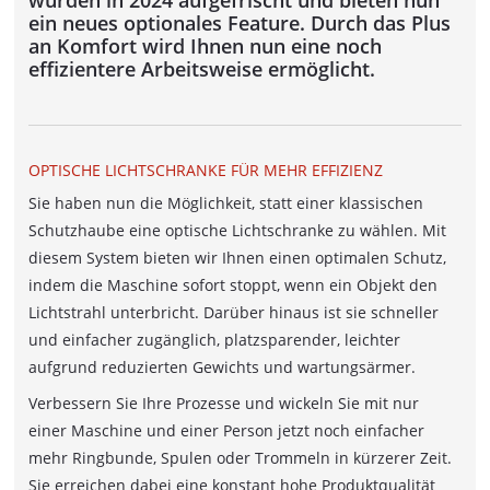
wurden in 2024 aufgefrischt und bieten nun
KABELTROMMELLAGER- UND
ein neues optionales Feature. Durch das Plus
ABWICKELSYSTEM MIT
an Komfort wird Ihnen nun eine noch
UMWICKELMASCHINEN
effizientere Arbeitsweise ermöglicht.
DOPPELRING- UND
SPULENAUFWICKELLINIE
OPTISCHE LICHTSCHRANKE FÜR MEHR EFFIZIENZ
RINGWICKEL- UND ABBINDELINIE
Sie haben nun die Möglichkeit, statt einer klassischen
LÄNGENMESSGERÄTE
Schutzhaube eine optische Lichtschranke zu wählen. Mit
diesem System bieten wir Ihnen einen optimalen Schutz,
MESSBOI 10
indem die Maschine sofort stoppt, wenn ein Objekt den
MESSBOI 25
Lichtstrahl unterbricht. Darüber hinaus ist sie schneller
MESSBOI 40 B LC / B LC-MID
und einfacher zugänglich, platzsparender, leichter
aufgrund reduzierten Gewichts und wartungsärmer.
MESSBOI 40 BAE
Verbessern Sie Ihre Prozesse und wickeln Sie mit nur
MESSBOI 40 LC / LC-MID
einer Maschine und einer Person jetzt noch einfacher
MESSBOI 80 LC / LC-MID
mehr Ringbunde, Spulen oder Trommeln in kürzerer Zeit.
MESSBOI 100 LC / LC-MID
Sie erreichen dabei eine konstant hohe Produktqualität