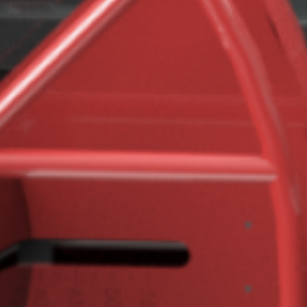
TROMBOI 500
TROMBOI 800
TROMBOI 1400
TROMBOI 7-10 / 9-14
TROMBOI 2003
TROMTRAK 1250
TROMCAR 1000 / 1250
ABLÄNGMASCHINEN
AUTOCUT 40
RING-, SPULEN UND
TROMMELAUFWICKLER
MOTROL 500
MOTROL 800 easy