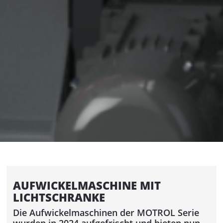
SIGNOMAT
SPEICHER / TÄNZER
ACUMATIC
VORSCHÜBE
AUTOFEED - Bandvorschub
ROLFEED - Rollenvorschub
AUTOLOG - UMWICKELLINIE MIT
AUTOMATISCHER TROMMELAUFNAHME
PORTROL - UMWICKELLINIE IM
SCHWERLASTBEREICH
AUFWICKELMASCHINE MIT
LICHTSCHRANKE
UMWICKELMASCHINEN IN LINIE
Die Aufwickelmaschinen der MOTROL Serie