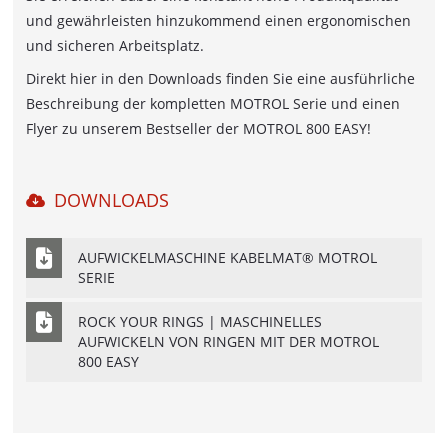
MESSBOI 100 LASER
und gewährleisten hinzukommend einen ergonomischen
und sicheren Arbeitsplatz.
KONFORMITÄTSBEWERTUNG FÜR
Direkt hier in den Downloads finden Sie eine ausführliche
LÄNGENMESSGERÄTE
Beschreibung der kompletten MOTROL Serie und einen
Flyer zu unserem Bestseller der MOTROL 800 EASY!
LAGERSYSTEME FÜR KABELRINGE,
SCHLÄUCHE UND PROFILE
MATBOI
DOWNLOADS
LAGERSYSTEME FÜR KABELSPULEN
AUFWICKELMASCHINE KABELMAT® MOTROL
SERIE
SPULBOI
SPULROLLY
ROCK YOUR RINGS | MASCHINELLES
AUFWICKELN VON RINGEN MIT DER MOTROL
KABELTROMMELREGALE
800 EASY
LAGBOI 2200 / 3000
LAGROL & ABROL