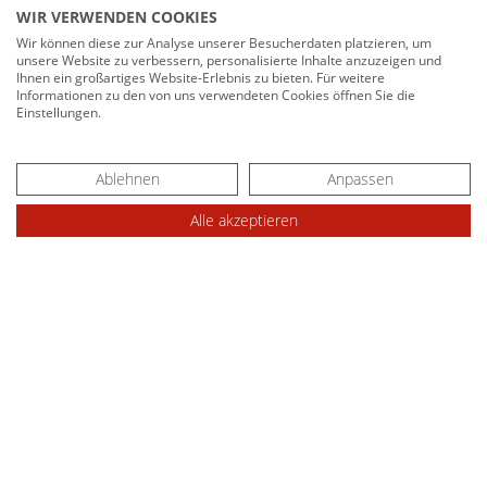
TROMBULLY
WIR VERWENDEN COOKIES
ARTIKEL
Wir können diese zur Analyse unserer Besucherdaten platzieren, um
MATIS - MANUELLE SCHNEIDEINHEIT
unsere Website zu verbessern, personalisierte Inhalte anzuzeigen und
26. Jun 2025
Ihnen ein großartiges Website-Erlebnis zu bieten. Für weitere
Informationen zu den von uns verwendeten Cookies öffnen Sie die
MATIS - PNEUMATISCHE SCHNEIDEINHEIT
Einstellungen.
MATIS - HYDRAULISCHE SCHNEIDEINHEIT
WEITERE ARTIKEL
Ablehnen
Anpassen
TROMMELBESTÜCKUNGSPLATTFORM
Kabelmat stärkt regionale Naturschutzarbeit
16. Mär 2026
Alle akzeptieren
mit Spende an den NABU Freudenstadt
TROMSTOP für Hubgeräte
TROMPLAT 1000 / 2500 für Gabelstapler
Hoffnung schenken
18. Nov 2024
RAPID - WICKELKÖPFE / WICKELACHSEN
Aufwickelmaschine mit Lichtschranke
30. Apr 2024
EIN- UND AUSLAUFROLLENKÄFIGE
Gemeinsam stark
17. Nov 2023
ABBINDEGERÄTE
60 Jahre Kabelmat: Eine Erfolgsgeschichte
28. Jul 2023
AUTOBIND Kunststoffband
Die ganz besonderen Dienstjubiläen
2. Dez 2022