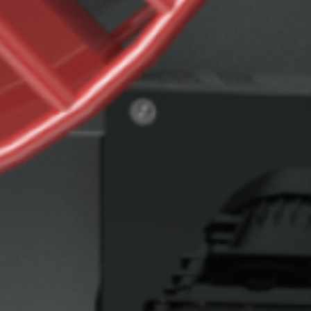
PINOLENABWICKLER FÜR TROMMELN
UMROL 1000 / 1400 / 1600 / 2200 ABW
PORTROL 1000 / 1400 ABW
PORTROL 1600 / 2200 / 2800 / 3000 ABW
TROMMELABWICKLER
TROMPIN 800 / 1250
TROMTRAK 1250 MOT
TROMTRAK 1600
TROMROL 2500
RING- UND SPULENABWICKLER
SPULFIX 480
KABELSIGNIERUNG