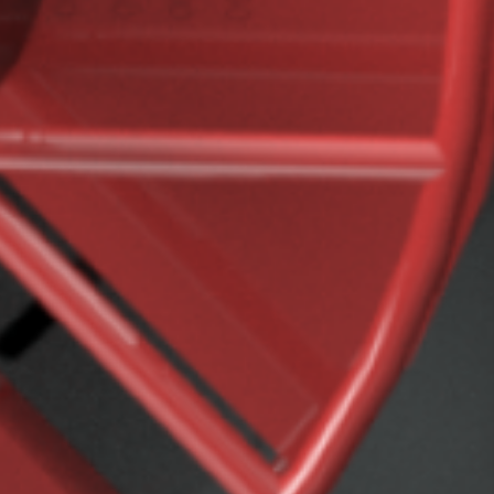
MOTROL 800
MOTROL 1000
RINGWICKLER / ROHRAUFWICKLER
RINGROL 300
RINGROL 400 / 560
RINGROL 600
RINGROL 800
RINGROL 1200
PINOLENAUFWICKLER FÜR RINGE UND
TROMMELN
UMROL 1000 AUF
UMROL 1400 / 1600 / 2200 AUF
PORTROL 1000 / 1400 AUF